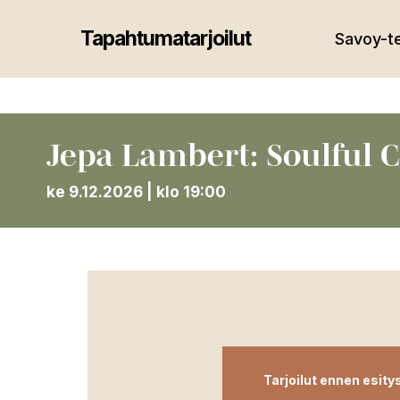
Skip
to
Tapahtumatarjoilut
Savoy-te
main
content
Jepa Lambert: Soulful 
ke 9.12.2026 | klo 19:00
Tarjoilut ennen esity