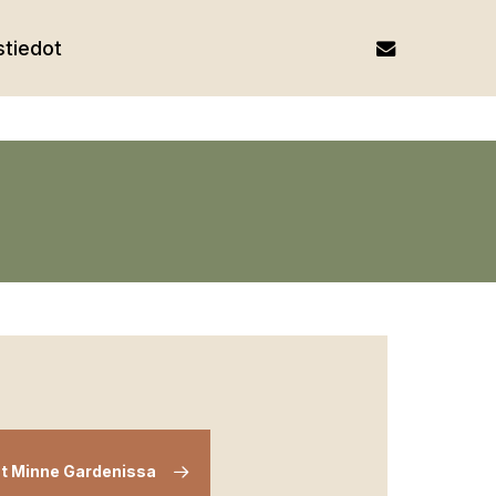
email
tiedot
lut Minne Gardenissa