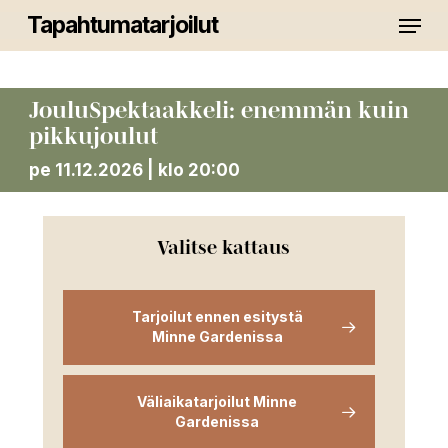
Skip
Menu
Tapahtumatarjoilut
to
main
Close
content
Menu
JouluSpektaakkeli: enemmän kuin
pikkujoulut
pe 11.12.2026 | klo 20:00
Valitse kattaus
Tarjoilut ennen esitystä
Minne Gardenissa
Väliaikatarjoilut Minne
Gardenissa