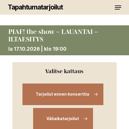
Skip
Menu
Tapahtumatarjoilut
to
main
Close
content
Menu
PIAF! the show – LAUANTAI –
ILTAESITYS
la 17.10.2026 | klo 19:00
Valitse kattaus
Tarjoilut ennen konserttia
Väliaikatarjoilut