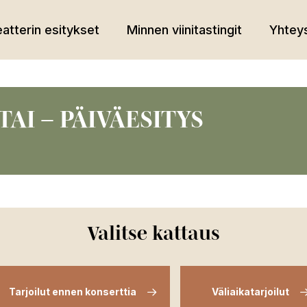
atterin esitykset
Minnen viinitastingit
Yhteys
TAI – PÄIVÄESITYS
Valitse kattaus
Tarjoilut ennen konserttia
Väliaikatarjoilut