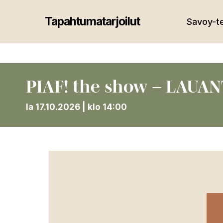
Skip
to
Tapahtumatarjoilut
Savoy-te
main
content
PIAF! the show – LAUAN
la 17.10.2026 | klo 14:00