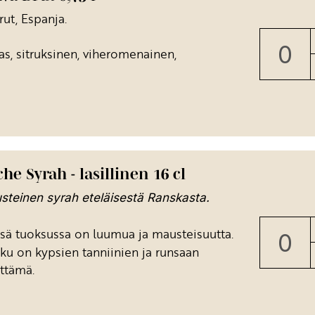
ut, Espanja.
kas, sitruksinen, viheromenainen,
he Syrah - lasillinen 16 cl
teinen syrah eteläisestä Ranskasta.
ä tuoksussa on luumua ja mausteisuutta.
ku on kypsien tanniinien ja runsaan
ttämä.