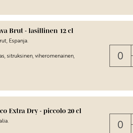
a Brut - lasillinen 12 cl
ut, Espanja.
kas, sitruksinen, viheromenainen,
o Extra Dry - piccolo 20 cl
lia.