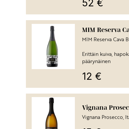
52
€
MIM Reserva Cav
MIM Reserva Cava Br
Erittäin kuiva, hapo
päärynäinen
12
€
Vignana Prosecc
Vignana Prosecco, Ita