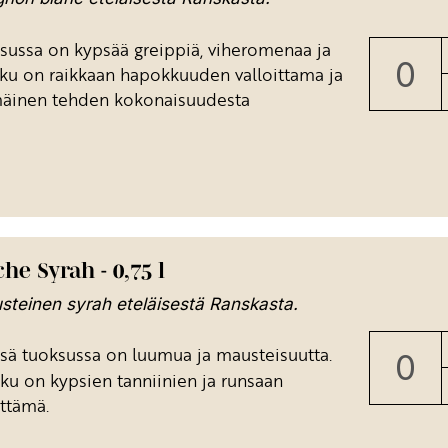
sussa on kypsää greippiä, viheromenaa ja
aku on raikkaan hapokkuuden valloittama ja
mäinen tehden kokonaisuudesta
he Syrah - 0,75 l
teinen syrah eteläisestä Ranskasta.
ä tuoksussa on luumua ja mausteisuutta.
ku on kypsien tanniinien ja runsaan
ttämä.