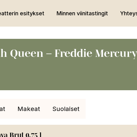
atterin esitykset
Minnen viinitastingit
Yhteys
th Queen – Freddie Mercury 
at
Makeat
Suolaiset
a Brut 0,75 l