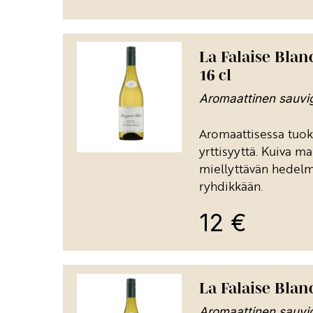
La Falaise Blan
16 cl
Aromaattinen sauvig
Aromaattisessa tuok
yrttisyyttä. Kuiva m
miellyttävän hedel
ryhdikkään.
12
€
La Falaise Blan
Aromaattinen sauvig