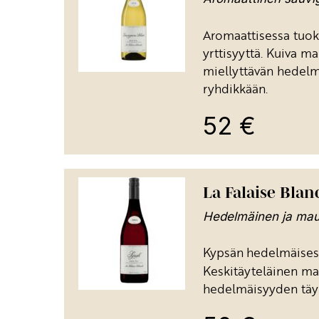
Aromaattisessa tuok
yrttisyyttä. Kuiva m
miellyttävän hedel
ryhdikkään.
52
€
La Falaise Blanc
Hedelmäinen ja maus
Kypsän
hedelmäisess
Keskitäyteläinen ma
hedelmäisyyden täy