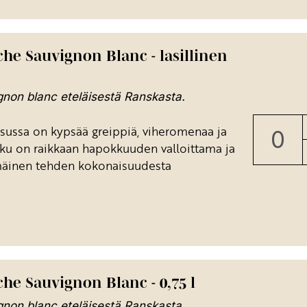
che Sauvignon Blanc - lasillinen
non blanc eteläisestä Ranskasta.
sussa on kypsää greippiä, viheromenaa ja
aku on raikkaan hapokkuuden valloittama ja
mäinen tehden kokonaisuudesta
che Sauvignon Blanc - 0,75 l
non blanc eteläisestä Ranskasta.