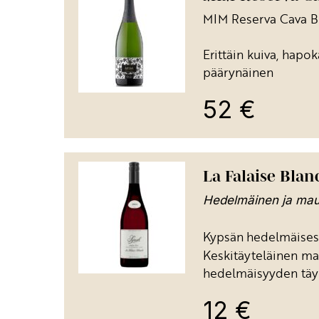
MIM Reserva Cava Br
Erittäin kuiva, hapo
päärynäinen
52
€
La Falaise Blanc
Hedelmäinen ja maus
Kypsän
hedelmäisess
Keskitäyteläinen ma
hedelmäisyyden täy
12
€