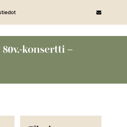
email
tiedot
80v.-konsertti –