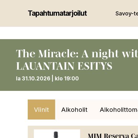
Skip
to
Tapahtumatarjoilut
Savoy-te
main
content
The Miracle: A night wi
LAUANTAIN ESITYS
la 31.10.2026 | klo 19:00
Viinit
Alkoholit
Alkoholittom
MIM Reserva Cav