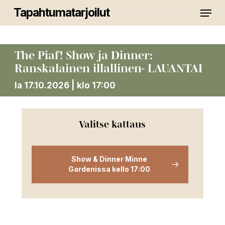
Skip
Menu
Tapahtumatarjoilut
to
main
Close
content
Menu
The Piaf! Show ja Dinner:
Ranskalainen illallinen- LAUANTAI
la 17.10.2026 | klo 17:00
Valitse kattaus
Show & Dinner Minne
Gardenissa kello 17:00