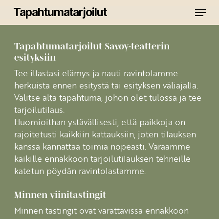
Skip
Menu
Tapahtumatarjoilut
to
main
Close
content
Menu
Tapahtumatarjoilut Savoy-teatterin
esityksiin
Tee illastasi elämys ja nauti ravintolamme
herkuista ennen esitystä tai esityksen väliajalla.
Valitse alta tapahtuma, johon olet tulossa ja tee
tarjoilutilaus.
Huomioithan ystävällisesti, että paikkoja on
rajoitetusti kaikkiin kattauksiin, joten tilauksen
kanssa kannattaa toimia nopeasti. Varaamme
kaikille ennakkoon tarjoilutilauksen tehneille
katetun pöydän ravintolastamme.
Minnen viinitastingit
Minnen tastingit ovat varattavissa ennakkoon