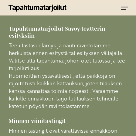
Skip
Menu
Tapahtumatarjoilut
to
main
Close
content
Menu
Tapahtumatarjoilut Savoy-teatterin
esityksiin
Tee illastasi elämys ja nauti ravintolamme
herkuista ennen esitystä tai esityksen väliajalla.
Valitse alta tapahtuma, johon olet tulossa ja tee
tarjoilutilaus.
Huomioithan ystävällisesti, että paikkoja on
rajoitetusti kaikkiin kattauksiin, joten tilauksen
kanssa kannattaa toimia nopeasti. Varaamme
kaikille ennakkoon tarjoilutilauksen tehneille
katetun pöydän ravintolastamme.
Minnen viinitastingit
Minnen tastingit ovat varattavissa ennakkoon