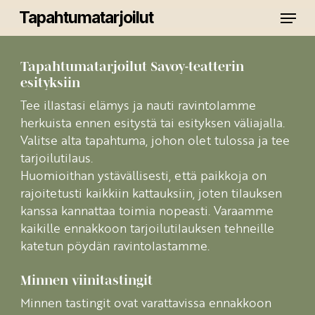
Skip
Menu
Tapahtumatarjoilut
to
main
Close
content
Menu
Tapahtumatarjoilut Savoy-teatterin
esityksiin
Tee illastasi elämys ja nauti ravintolamme
herkuista ennen esitystä tai esityksen väliajalla.
Valitse alta tapahtuma, johon olet tulossa ja tee
tarjoilutilaus.
Huomioithan ystävällisesti, että paikkoja on
rajoitetusti kaikkiin kattauksiin, joten tilauksen
kanssa kannattaa toimia nopeasti. Varaamme
kaikille ennakkoon tarjoilutilauksen tehneille
katetun pöydän ravintolastamme.
Minnen viinitastingit
Minnen tastingit ovat varattavissa ennakkoon