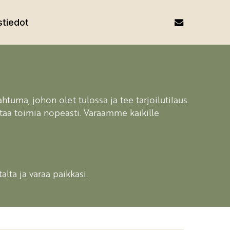
email
tiedot
ahtuma, johon olet tulossa ja tee tarjoilutilaus.
attaa toimia nopeasti. Varaamme kaikille
lta ja varaa paikkasi.