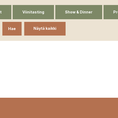
t
Viinitasting
Show & Dinner
Pr
Näytä kaikki