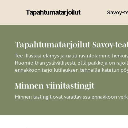
Skip
to
Tapahtumatarjoilut
Savoy-te
main
content
Tapahtumatarjoilut Savoy-teat
Tee illastasi elämys ja nauti ravintolamme herkuist
Huomioithan ystävällisesti, että paikkoja on rajoi
ennakkoon tarjoilutilauksen tehneille katetun p
Minnen viinitastingit
Minnen tastingit ovat varattavissa ennakkoon verk