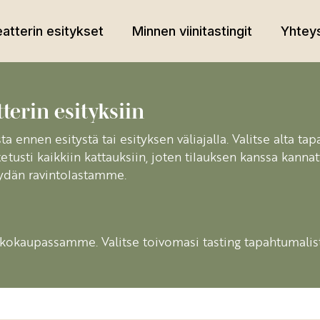
atterin esitykset
Minnen viinitastingit
Yhteys
terin esityksiin
a ennen esitystä tai esityksen väliajalla. Valitse alta tap
tetusti kaikkiin kattauksiin, joten tilauksen kanssa kann
öydän ravintolastamme.
kokaupassamme. Valitse toivomasi tasting tapahtumalista