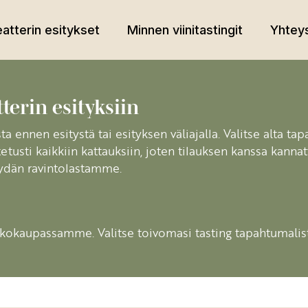
atterin esitykset
Minnen viinitastingit
Yhteys
terin esityksiin
a ennen esitystä tai esityksen väliajalla. Valitse alta tap
tetusti kaikkiin kattauksiin, joten tilauksen kanssa kann
öydän ravintolastamme.
kokaupassamme. Valitse toivomasi tasting tapahtumalista