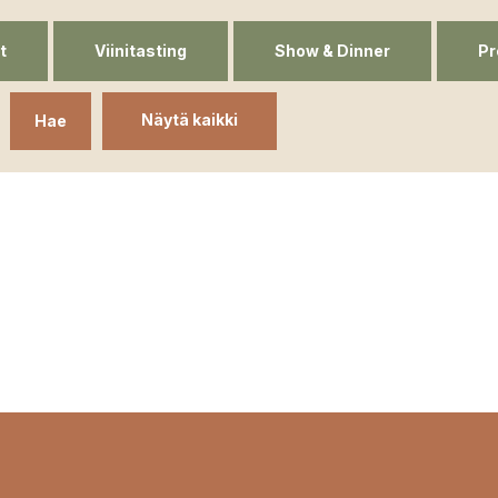
t
Viinitasting
Show & Dinner
Pr
Näytä kaikki