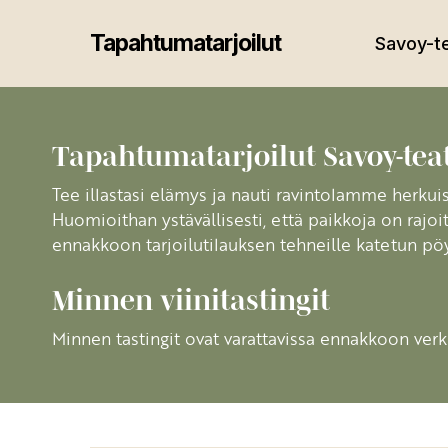
Skip
to
Tapahtumatarjoilut
Savoy-te
main
content
Tapahtumatarjoilut Savoy-teat
Tee illastasi elämys ja nauti ravintolamme herkuist
Huomioithan ystävällisesti, että paikkoja on rajoi
ennakkoon tarjoilutilauksen tehneille katetun p
Minnen viinitastingit
Minnen tastingit ovat varattavissa ennakkoon verk