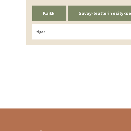
Kaikki
Savoy-teatterin esitykse