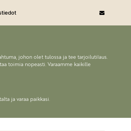
email
tiedot
ahtuma, johon olet tulossa ja tee tarjoilutilaus.
attaa toimia nopeasti. Varaamme kaikille
lta ja varaa paikkasi.